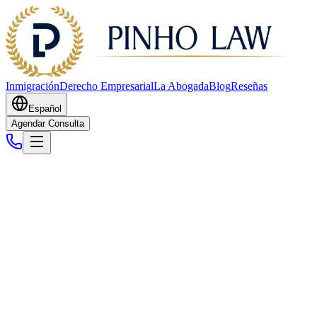
Inmigración
Derecho Empresarial
La Abogada
Blog
Reseñas
Español
Agendar Consulta