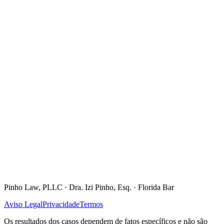
Blog
Ferramentas
Perguntas frequentes
Resultados
Contato
Instagram
LinkedIn
Facebook
YouTube
TikTok
Pinho Law, PLLC
·
Dra. Izi Pinho, Esq.
· Florida Bar
Aviso Legal
Privacidade
Termos
Os resultados dos casos dependem de fatos específicos e não são