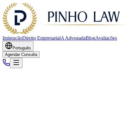
Imigração
Direito Empresarial
A Advogada
Blog
Avaliações
Português
Agendar Consulta