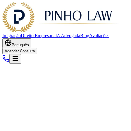
Imigração
Direito Empresarial
A Advogada
Blog
Avaliações
Português
Agendar Consulta