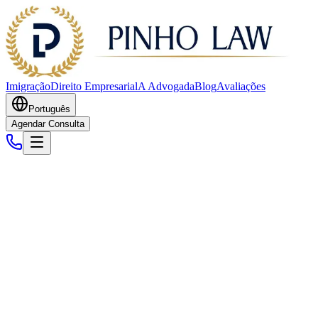
Imigração
Direito Empresarial
A Advogada
Blog
Avaliações
Português
Agendar Consulta