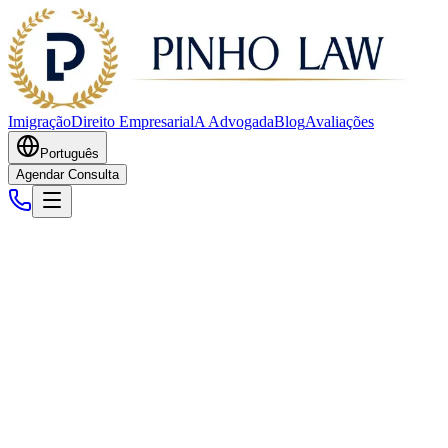
Imigração
Direito Empresarial
A Advogada
Blog
Avaliações
Português
Agendar Consulta