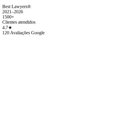
→
FBAR e FATCA para brasileiros nos EUA
Best Lawyers®
2021–2026
1500+
Clientes atendidos
4.7★
120 Avaliações Google