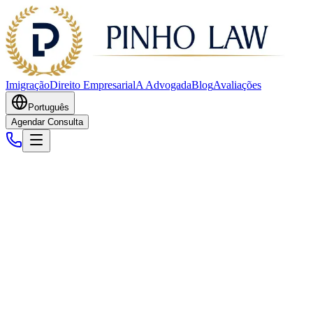
Imigração
Direito Empresarial
A Advogada
Blog
Avaliações
Português
Agendar Consulta