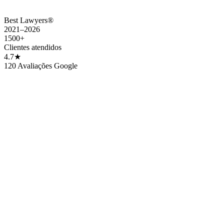
→
Simulador de tempo para Green Card
→
Calculadora de custo de visto
Best Lawyers®
2021–2026
1500+
Clientes atendidos
4.7★
120 Avaliações Google