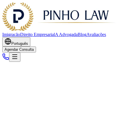
Imigração
Direito Empresarial
A Advogada
Blog
Avaliações
Português
Agendar Consulta